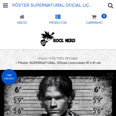
PÔSTER SUPERNATURAL OFICIAL LICENCIADO 91 X 61 CM
0
INÍCIO
PRODUTOS
CARRINHO
Início
>
PÔSTERS OFICIAIS
>
Pôster SUPERNATURAL Oficial Licenciado 91 x 61 cm
OBA
PROMO!