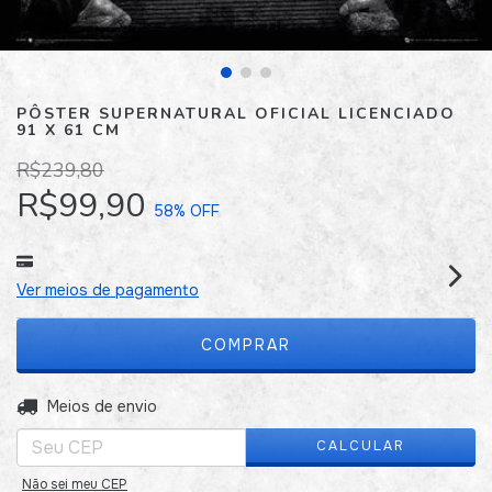
PÔSTER SUPERNATURAL OFICIAL LICENCIADO
91 X 61 CM
R$239,80
R$99,90
58
% OFF
Ver meios de pagamento
ALTERAR CEP
Entregas para o CEP:
Meios de envio
CALCULAR
Não sei meu CEP