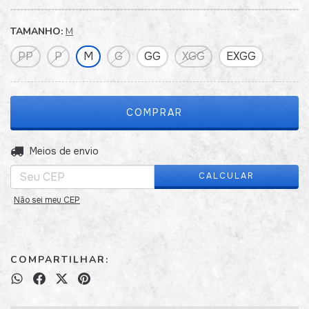
TAMANHO:
M
PP
P
M
G
GG
XGG
EXGG
ALTERAR CEP
Entregas para o CEP:
Meios de envio
CALCULAR
Não sei meu CEP
COMPARTILHAR: