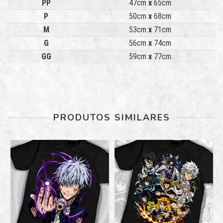
PP
47cm
x
65cm
P
50cm
x
68cm
M
53cm
x
71cm
G
56cm
x
74cm
GG
59cm
x
77cm
PRODUTOS SIMILARES